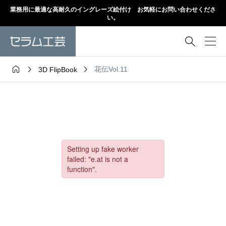
業務用に最適な高耐久のイングレーズ絵付け お気軽にお問い合わせくださ
い。




花伝Vol.11
3D FlipBook