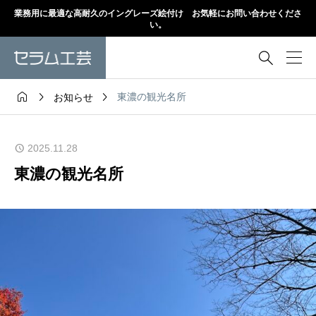
業務用に最適な高耐久のイングレーズ絵付け お気軽にお問い合わせくださ
い。




東濃の観光名所
お知らせ
2025.11.28
東濃の観光名所